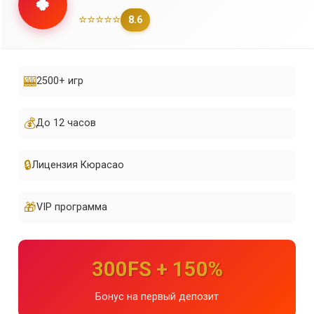
🍀
⭐⭐⭐⭐⭐
8.6
🎰
2500+ игр
💰
До 12 часов
🔒
Лицензия Кюрасао
🎁
VIP программа
300FS + 150%
Бонус на первый депозит