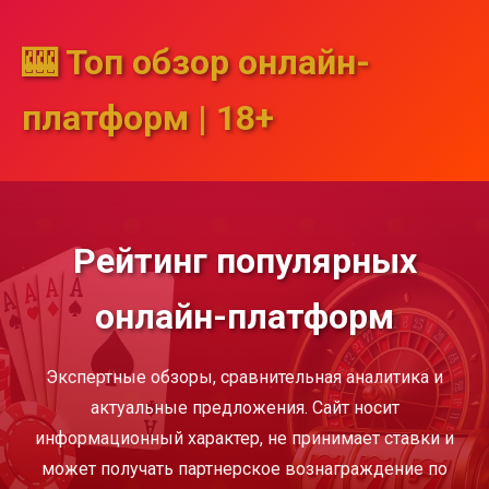
🎰 Топ обзор онлайн-
платформ | 18+
Рейтинг популярных
онлайн-платформ
Экспертные обзоры, сравнительная аналитика и
актуальные предложения. Сайт носит
информационный характер, не принимает ставки и
может получать партнерское вознаграждение по