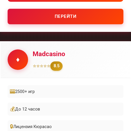
ПЕРЕЙТИ
Madcasino
♦️
⭐⭐⭐⭐⭐
8.5
🎰
2500+ игр
💰
До 12 часов
🔒
Лицензия Кюрасао