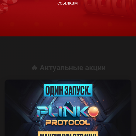
ссылкам.
🔥 Актуальные акции