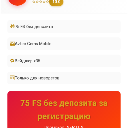
⭐⭐⭐⭐⭐
10.0
🎁
75 FS без депозита
🎰
Aztec Gems Mobile
🔁
Вейджер x35
🆕
Только для новорегов
75 FS без депозита за
регистрацию
Промокод:
NEPTUN