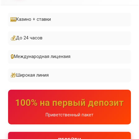
🎰
Казино + ставки
💰
До 24 часов
🔒
Международная лицензия
🎁
Широкая линия
100% на первый депозит
Приветственный пакет