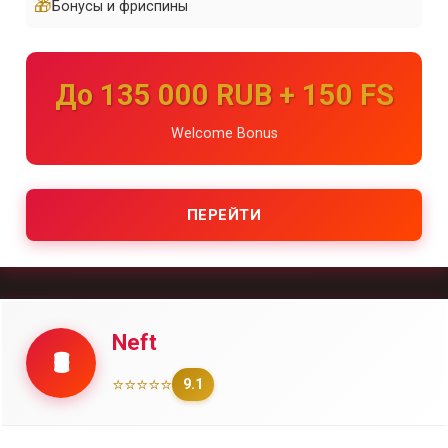
🎁
Бонусы и фриспины
До 135 000 RUB + 150 FS
Welcome Bonus
ПЕРЕЙТИ
Neft
🛢️
⭐⭐⭐⭐⭐
9.1